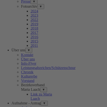
Presse
▼
Fotoarchiv
▼
2024
2023
2022
2019
2018
2017
2016
2015
2011
Über uns
▼
Kontakt
Über uns
Info-Flyer
Leistungsabzeichen/Schützenschnur
Chronik
Kulturerbe
Vorstand
Bezirksverband
Maria Laach
▼
Link zu Maria
Laach
Aufnahme - Antrag
▼