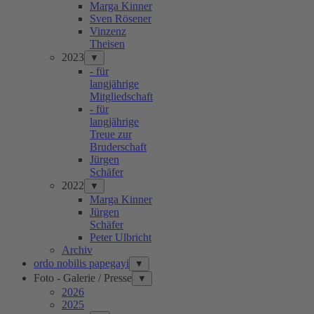
Marga Kinner
Sven Rösener
Vinzenz
Theisen
2023
▼
- für
langjährige
Mitgliedschaft
- für
langjährige
Treue zur
Bruderschaft
Jürgen
Schäfer
2022
▼
Marga Kinner
Jürgen
Schäfer
Peter Ulbricht
Archiv
ordo nobilis papegayi
▼
Foto - Galerie / Presse
▼
2026
2025