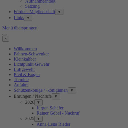
Aufnahmeantrag
Satzung
Förder - Mitgliedschaft
▼
Links
▼
Menü überspringen
×
Willkommen
Fahnen-Schwenker
Kleinkaliber
Lichtpunkt-Gewehr
Luftgewehr
Pfeil & Bogen
Termine
Anfahrt
Schützenkönige / -königinnen
▼
Ehrungen / Nachrufe
▼
2026
▼
Jürgen Schäfer
Rainer Göbel - Nachruf
2025
▼
Anna-Lena Rieder