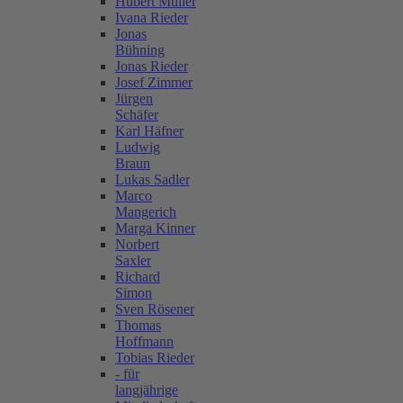
Hubert Müller
Ivana Rieder
Jonas
Bühning
Jonas Rieder
Josef Zimmer
Jürgen
Schäfer
Karl Häfner
Ludwig
Braun
Lukas Sadler
Marco
Mangerich
Marga Kinner
Norbert
Saxler
Richard
Simon
Sven Rösener
Thomas
Hoffmann
Tobias Rieder
- für
langjährige