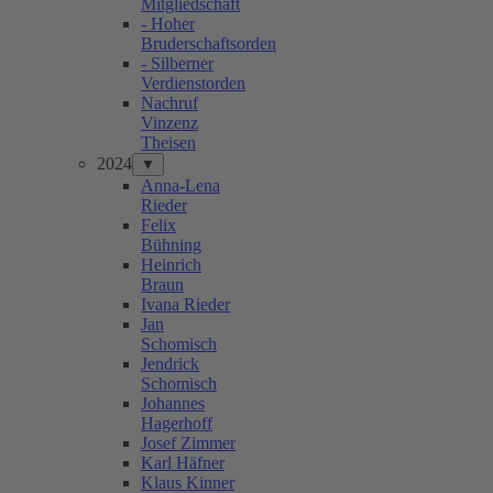
Mitgliedschaft
- Hoher
Bruderschaftsorden
- Silberner
Verdienstorden
Nachruf
Vinzenz
Theisen
2024
▼
Anna-Lena
Rieder
Felix
Bühning
Heinrich
Braun
Ivana Rieder
Jan
Schomisch
Jendrick
Schomisch
Johannes
Hagerhoff
Josef Zimmer
Karl Häfner
Klaus Kinner