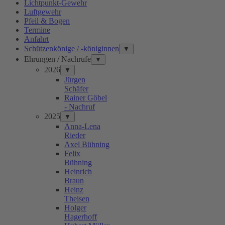
Lichtpunkt-Gewehr
Luftgewehr
Pfeil & Bogen
Termine
Anfahrt
Schützenkönige / -königinnen
▼
Ehrungen / Nachrufe
▼
2026
▼
Jürgen
Schäfer
Rainer Göbel
- Nachruf
2025
▼
Anna-Lena
Rieder
Axel Bühning
Felix
Bühning
Heinrich
Braun
Heinz
Theisen
Holger
Hagerhoff