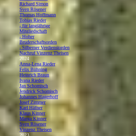
Richard Simon
Sven Rösener
Thomas Hoffmann
Tobias Rieder
- für langjährige
Mitgliedschaft
- Hoher
Bruderschaftsorden
- Silberner Verdienstorden
Nachruf Vinzenz Theisen
2024
▼
Anna-Lena Rieder
Felix Bühning
Heinrich Braun
Ivana Rieder
Jan Schomisch
Jendrick Schomisch
Johannes Hagerhoff
Josef Zimmer
Karl Häfner
Klaus Kinner
Marga Kinner
Sven Rösener
Vinzenz Theisen
2023
▼