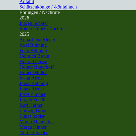
Anfahrt
Schützenkönige / -königinnen
▼
Ehrungen / Nachrufe
▼
2026
▼
Jürgen Schäfer
Rainer Göbel - Nachruf
2025
▼
Anna-Lena Rieder
Axel Bühning
Felix Bühning
Heinrich Braun
Heinz Theisen
Holger Hagerhoff
Hubert Müller
Ivana Rieder
Jonas Bühning
Jonas Rieder
Josef Zimmer
Jürgen Schäfer
Karl Häfner
Ludwig Braun
Lukas Sadler
Marco Mangerich
Marga Kinner
Norbert Saxler