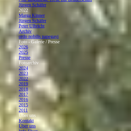
Jürgen Schäfer
2022
▼
Marga Kinner
Jürgen Schäfer
Peter Ulbricht
Archiv
ordo nobilis papegayi
▼
Foto - Galerie / Presse
▼
2026
2025
Presse
▼
Fotoarchiv
▼
2024
2023
2022
2019
2018
2017
2016
2015
2011
Über uns
▼
Kontakt
Über uns