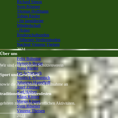
Richard Simon
Sven Rösener
Thomas Hoffmann
Tobias Rieder
- für langjährige
Mitgliedschaft
- Hoher
Bruderschaftsorden
- Silberner Verdienstorden
Nachruf Vinzenz Theisen
2024
▼
Über uns
Anna-Lena Rieder
Felix Bühning
Heinrich Braun
Wir sind ein moderner Schützenverein
Ivana Rieder
Jan Schomisch
Sport und Geselligkeit
Jendrick Schomisch
Johannes Hagerhoff
sowie die
Ausrichtung und Teilnahme an
Josef Zimmer
Karl Häfner
traditionellen Schützenfesten
Klaus Kinner
Marga Kinner
gehören zu unseren wesentlichen Aktivitäten.
Sven Rösener
Vinzenz Theisen
----------------------
2023
▼