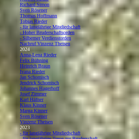
Richard Simon
Sven Rösener
Thomas Hoffmann
Tobias Rieder
- für langjährige Mitgliedschaft
- Hoher Bruderschaftsorden
- Silberner Verdienstorden
Nachruf Vinzenz Theisen
2024
▼
Anna-Lena Rieder
Felix Bühning
Heinrich Braun
Ivana Rieder
Jan Schomisch
Jendrick Schomisch
Johannes Hagerhoff
Josef Zimmer
Karl Häfner
Klaus Kinner
Marga Kinner
Sven Rösener
Vinzenz Theisen
2023
▼
- für langjährige Mitgliedschaft
- für langjährige Treue zur Bruderschaft