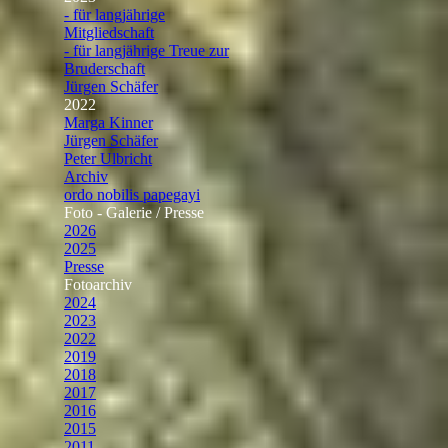
- für langjährige
Mitgliedschaft
- für langjährige Treue zur
Bruderschaft
Jürgen Schäfer
2022
▼
Marga Kinner
Jürgen Schäfer
Peter Ulbricht
Archiv
ordo nobilis papegayi
▼
Foto - Galerie / Presse
▼
2026
2025
Presse
▼
Fotoarchiv
▼
2024
2023
2022
2019
2018
2017
2016
2015
2011