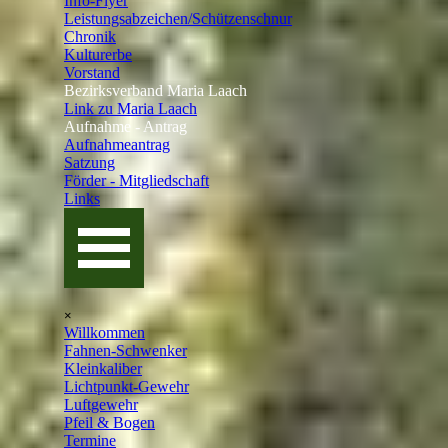
Info-Flyer
Leistungsabzeichen/Schützenschnur
Chronik
Kulturerbe
Vorstand
Bezirksverband Maria Laach
▼
Link zu Maria Laach
Aufnahme - Antrag
▼
Aufnahmeantrag
Satzung
Förder - Mitgliedschaft
▼
Links
▼
Menü überspringen
×
Willkommen
Fahnen-Schwenker
Kleinkaliber
Lichtpunkt-Gewehr
Luftgewehr
Pfeil & Bogen
Termine