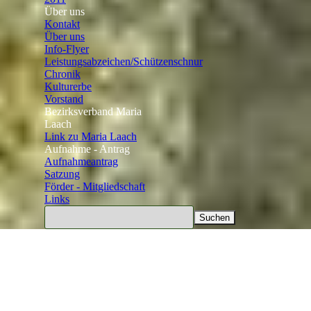
Über uns
▼
Kontakt
Über uns
Info-Flyer
Leistungsabzeichen/Schützenschnur
Chronik
Kulturerbe
Vorstand
Bezirksverband Maria
Laach
▼
Link zu Maria Laach
Aufnahme - Antrag
▼
Aufnahmeantrag
Satzung
Förder - Mitgliedschaft
▼
Links
▼
Suchen