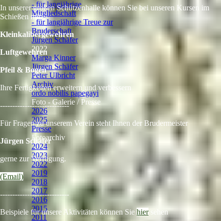
- für langjährige
In unserer großen Schützenhalle können Sie bei
unseren Kursen im
Mitgliedschaft
Schießen mit:
- für langjährige Treue zur
Bruderschaft
Kleinkalibergewehren
Jürgen Schäfer
2022
▼
Luftgewehren
Marga Kinner
Jürgen Schäfer
Pfeil & Bogen
Peter Ulbricht
Archiv
Ihre Fertigkeiten erweitern und verbessern
ordo nobilis papegayi
▼
Foto - Galerie / Presse
▼
----------------------------
2026
2025
Für Fragen zu unserem Verein steht Ihnen der Brudermeister
Presse
▼
Fotoarchiv
▼
Jürgen Schäfer
2024
2023
gerne zur Verfügung.
2022
2019
(Email)
2018
2017
----------------------------
2016
2015
Beispiele für unsere Aktivitäten können Sie
hier
sehen
2011