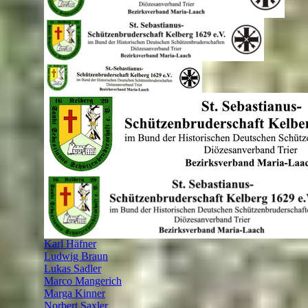
Anfahrt
Schützenkönige / -königinnen
▼
Ehrungen / Nachrufe
▼
2026
▼
Jürgen Schäfer
Rainer Göbel - Nachruf
2025
▼
Anna-Lena Rieder
Axel Bühning
Felix Bühning
Heinrich Braun
Heinz Theisen
Holger Hagerhoff
Hubert Müller
Ivana Rieder
Jonas Bühning
Jonas Rieder
Josef Zimmer
Jürgen Schäfer
Karl Häfner
Ludwig Braun
Lukas Sadler
Marco Mangerich
Marga Kinner
Norbert Saxler