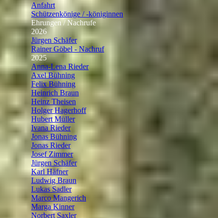
Anfahrt
Schützenkönige / -königinnen
▼
Ehrungen / Nachrufe
▼
2026
▼
Jürgen Schäfer
Rainer Göbel - Nachruf
2025
▼
Anna-Lena Rieder
Axel Bühning
Felix Bühning
Heinrich Braun
Heinz Theisen
Holger Hagerhoff
Hubert Müller
Ivana Rieder
Jonas Bühning
Jonas Rieder
Josef Zimmer
Jürgen Schäfer
Karl Häfner
Ludwig Braun
Lukas Sadler
Marco Mangerich
Marga Kinner
Norbert Saxler